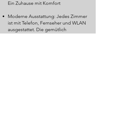
Ein Zuhause mit Komfort
Moderne Ausstattung: Jedes Zimmer
ist mit Telefon, Fernseher und WLAN
ausgestattet. Die gemütlich
eingerichteten Gemeinschaftsräume
bieten Raum für Begegnungen und
Aktivitäten.
Mehr als ein Zuhause
Schlosspark: Genießen Sie den
weitläufigen, idyllischen Schloßpark –
perfekt für entspannte Spaziergänge,
kreative Stunden mit der Staffelei oder
einfach um die Seele baumeln
zulassen.
Haustiere willkommen: Ihr
Wellensittich oder anderes Haustier ist