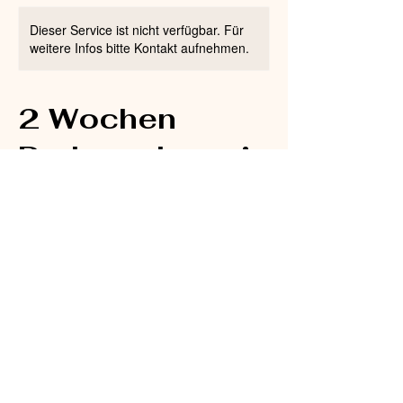
Dieser Service ist nicht verfügbar. Für
weitere Infos bitte Kontakt aufnehmen.
2 Wochen
Probewohnen in
der Schloß WG
350
Euro
350 €
Schloßstraße
Bevorstehende Sessions